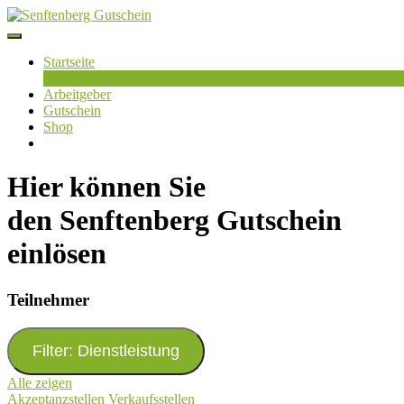
Skip
to
content
Startseite
Teilnehmer
Arbeitgeber
Gutschein
Shop
Hier können Sie
den Senftenberg Gutschein
einlösen
Teilnehmer
Filter: Dienstleistung
Alle zeigen
Akzeptanzstellen
Verkaufsstellen