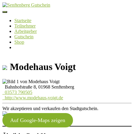
Skip
to
content
Startseite
Teilnehmer
Arbeitgeber
Gutschein
Shop
Modehaus Voigt
Bahnhofstraße 8, 01968 Senftenberg
03573 790505
http://www.modehaus-voigt.de
Wir akzeptieren und verkaufen den Stadtgutschein.
Auf Google-Maps zeigen